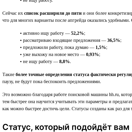
• не ищу работу.
Сейчас их
список расширили до пяти
и они более конкретизи
что для многих варианты после апгрейда оказались удобными. 
• активно ищу работу —
52,2%
;
• рассматриваю входящие предложения —
36,5%
;
• предложили работу, пока думаю —
1,5%
;
• уже выхожу на новое место —
0,93%
;
• не ищу работу —
8,8%
.
Такие
более точные определения статуса фактически регули
паузу, не будут пока беспокоить предложениями.
Это возможно благодаря работе поисковой машины hh.ru, котор
тем быстрее она научится учитывать эти параметры и предлагат
как можно быстрее достичь цели. Статусы созданы как раз для 
Статус, который подойдёт вам