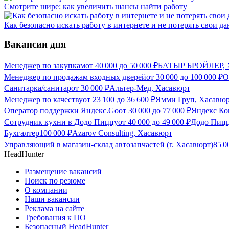
Смотрите шире: как увеличить шансы найти работу
Как безопасно искать работу в интернете и не потерять свои д
Вакансии дня
Менеджер по закупкам
от
40 000
до
50 000
₽
БАТЫР БРОЙЛЕР, 
Менеджер по продажам входных дверей
от
30 000
до
100 000
₽
О
Санитарка/санитар
от
30 000
₽
Альтер-Мед, Хасавюрт
Менеджер по качеству
от
23 100
до
36 600
₽
Ямми Груп, Хасавю
Оператор поддержки Яндекс.Go
от
30 000
до
77 000
₽
Яндекс Ко
Сотрудник кухни в Додо Пиццу
от
40 000
до
49 000
₽
Додо Пиц
Бухгалтер
100 000
₽
Azarov Consulting, Хасавюрт
Управляющий в магазин-склад автозапчастей (г. Хасавюрт)
85 
HeadHunter
Размещение вакансий
Поиск по резюме
О компании
Наши вакансии
Реклама на сайте
Требования к ПО
Безопасный HeadHunter