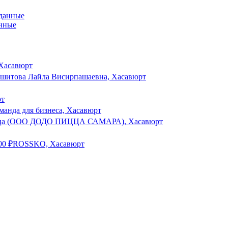
анные
Хасавюрт
шитова Лайла Висирпашаевна, Хасавюрт
рт
манда для бизнеса, Хасавюрт
ца (ООО ДОДО ПИЦЦА САМАРА), Хасавюрт
000
₽
ROSSKO, Хасавюрт