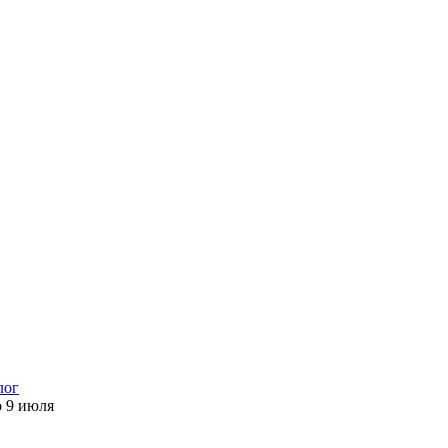
лог
о
9 июля