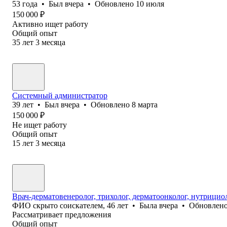
53
года
•
Был
вчера
•
Обновлено
10 июля
150 000
₽
Активно ищет работу
Общий опыт
35
лет
3
месяца
Системный администратор
39
лет
•
Был
вчера
•
Обновлено
8 марта
150 000
₽
Не ищет работу
Общий опыт
15
лет
3
месяца
Врач-дерматовенеролог, трихолог, дерматоонколог, нутрицио
ФИО скрыто соискателем
,
46
лет
•
Была
вчера
•
Обновлен
Рассматривает предложения
Общий опыт