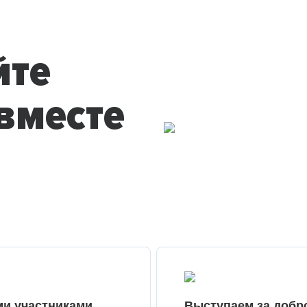
йте
вместе
ми участниками
Выступаем за добр