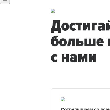
Достига
больше 
с нами
Сотрудничаем со все