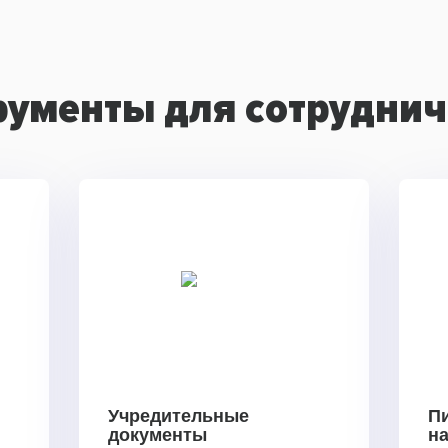
рументы для сотруднич
Учредительные
П
документы
н