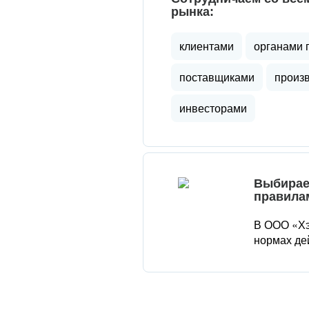
рынка:
клиентами
органами 
поставщиками
произ
инвесторами
Выбирае
правила
В ООО «Хэ
нормах де