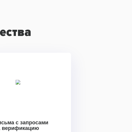
ества
исьма с запросами
а верификацию