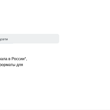
цсети
ала в России*,
 форматы для