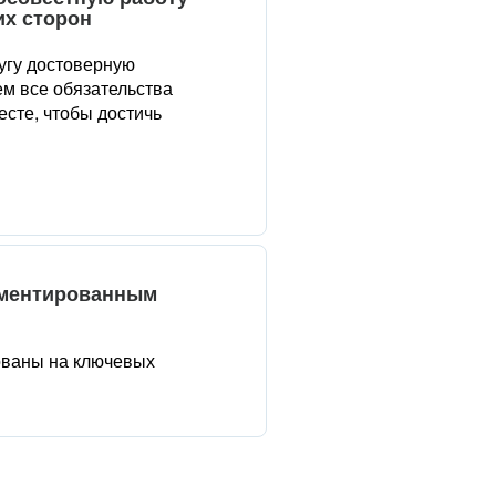
их сторон
угу достоверную
м все обязательства
сте, чтобы достичь
аментированным
ованы на ключевых