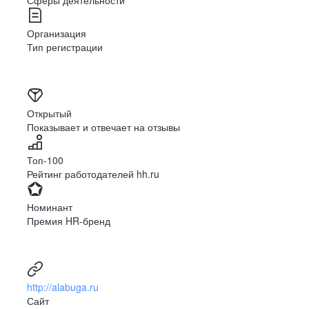
Сферы деятельности
сделать так, чтобы медицинская помощь была
доступной, быстрой и качественной.
Организация
Тип регистрации
Открытый
Показывает и отвечает на отзывы
Топ-100
Рейтинг работодателей hh.ru
Вера в дело
*Книга рекордов Р
Номинант
2025 г.; Национал
лучший работодат
Премия HR-бренд
Уверенность в перспективах развития российской
несовершеннолетне
промышленности и готовность участвовать в проектах
Минтруд России Ди
Всероссийский кон
по укреплению её потенциала.
трудоустройства м
Амбиции приобретают силу, когда за ними стоит
понимание, ради чего мы растём
http://alabuga.ru
Сайт