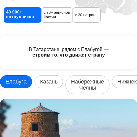
43 000+
с 80+ регионов
с 20+ стран
сотрудников
России
В Татарстане, рядом с Елабугой —
строим то, что движет страну
Елабуга
Казань
Набережные
Нижнек
Челны