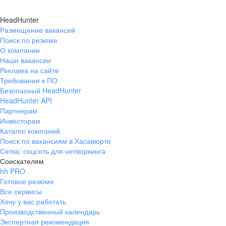
Эффекти
ВОЗМОЖНОСТЬ ЗНАЧ
Производство алюминия
ПРОФЕССИОНАЛ
HeadHunter
ПРОГРАММА СТАЖИРОВОК Д
Размещение вакансий
ИНТЕРЕСНУЮ И
Мужеств
«НОВОЕ П
Поиск по резюме
ТВОРЧЕСКУЮ РАБОТУ
Производство глинозема
О компании
Наши вакансии
Забота
РУСАЛ
– одна самых быстроразвивающихся
Реклама на сайте
разрабатывает новые технологии. Мы выс
Для сотрудников
РУСАЛа
созданы оптимал
Требования к ПО
воплощению этих идей в реальность.
работников, компания уделяет повышенно
Безопасный HeadHunter
Доверие
уделяем внимание не только поиску лучши
HeadHunter API
стремимся создать условия для личного 
Партнерам
Инвесторам
творчества и самореализации.
Каталог компаний
Поиск по вакансиям в Хасавюрте
Сетка: соцсеть для нетворкинга
В Н
Соискателям
hh PRO
Готовое резюме
Все сервисы
УВАЖЕНИЕ
личных прав и интересов на
Хочу у вас работать
600 млн рублей
200 млн
партнерами, обществом.
Производственный календарь
в год на дотационное
в год на оз
СПРАВЕДЛИВОСТЬ
, предполагающую о
Экспертная рекомендация