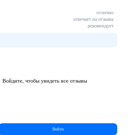
отлично
отвечает на отзывы
рекомендует
:
ЗАВОДОВ
Войдите, чтобы увидеть все отзывы
КОНКУРЕНТОСПОСОБНУЮ
Производство фольги
ЗАРАБОТНУЮ ПЛАТУ
СИСТЕМА ДИСТАНЦИОННОГО
ОБУЧЕНИЯ (СДО)
Войти
Акционеры компании