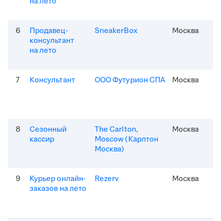
на лето
6
Продавец-
SneakerBox
Москва
консультант
на лето
7
Консультант
ООО Футурион СПА
Москва
8
Сезонный
The Carlton,
Москва
кассир
Moscow (Карлтон
Москва)
9
Курьер онлайн-
Rezerv
Москва
заказов на лето