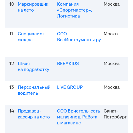
10
Маркировщик
Компания
Москва
на лето
«Спортмастер»,
Логистика
11
Специалист
ООО
Москва
склада
ВсеИнструменты.ру
12
Швея
BEBAKIDS
Москва
на подработку
13
Персональный
LIVE GROUP
Москва
водитель
14
Продавец-
ООО Бристоль, сеть
Санкт-
кассир на лето
магазинов, Работа
Петербург
в магазине