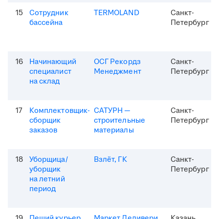
15
Сотрудник
TERMOLAND
Санкт-
бассейна
Петербург
16
Начинающий
ОСГ Рекордз
Санкт-
специалист
Менеджмент
Петербург
на склад
17
Комплектовщик-
САТУРН —
Санкт-
сборщик
строительные
Петербург
заказов
материалы
18
Уборщица/
Взлёт, ГК
Санкт-
уборщик
Петербург
на летний
период
19
Пеший курьер
Маркет Деливери
Казань