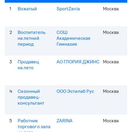
1
Вожатый
SportZania
Москва
2
Воспитатель
СОШ
Москва
на летний
Академическая
период
Гимназия
3
Продавец
АО ГЛОРИЯ ДЖИНС
Москва
на лето
4
Сезонный
ООО Эстилаб Рус
Москва
продавец-
консультант
5
Работник
ZARINA
Москва
торгового зала