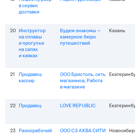
в сервис
доставки
20
Инструктор
Будем знакомы —
Казань
на сплавы
камерное бюро
и прогулки
путешествий
на сапах
и каяках
21
Продавец-
ООО Бристоль, сеть
Екатеринбур
кассир
магазинов, Работа
в магазине
22
Продавец
LOVE REPUBLIC
Екатеринбур
23
Разнорабочий
ООО СЗ АКВА СИТИ
Новосибирск