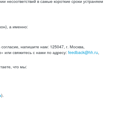
и несоответствий в самые короткие сроки устраняем
он), а именно:
ь согласие, напишите нам: 125047, г. Москва,
р» или свяжитесь с нами по адресу:
feedback@hh.ru
,
итаете, что мы:
а
).