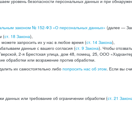
аем уровень безопасности персональных данных и при обнаружени
альным законом №
152-ФЗ
«О персональных данных»
(далее — Зак
м (
ст. 18 Закона
),
можете запросить их у нас в любое время (
ст. 14 Закона
),
абатываем данные с вашего согласия (
ст. 9 Закона
). Чтобы отозват
верской, 2-я Брестская улица, дом 48, помещ. 25, ООО «Хэдханте
ние обработки или возражение против обработки.
далить их самостоятельно либо
попросить нас об этом
. Если вы сч
ки данных или требование об ограничении обработки (
ст. 21 Закон