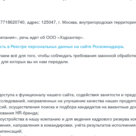
18620740, адрес: 125047, г. Москва, внутригородская территория
омпания», речь идет об ООО «Хэдхантер».
есть в Реестре персональных данных на сайте Роскомнадзора
.
аем всё для того, чтобы соблюдать требования законной обработ
, для которых вы их нам передали.
ступа к функционалу нашего сайта, содействия занятости и пред
следований, направленных на улучшение качества наших продуктов
ий, осуществления поиска и подбора кандидатов на вакантные дол
ования HR-бренда;
оустройства в нашу компанию и для ведения кадрового резерва ко
чения, направления в командировки, учёта результатов исполнени
омпенсаций;